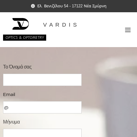
Ελ. Βενιζέλου 54 - 17122 Νέα Σμύρνη
V A R D I S
OPTICS & OPTOMETRY
Το Όνομά σας
Email
Μήνυμα