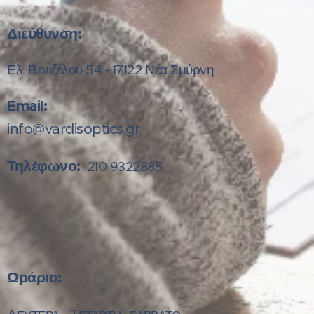
Διεύθυνση:
Ελ. Βενιζέλου 54 - 17122 Νέα Σμύρνη
Email:
info@vardisoptics.gr
Τηλέφωνο:
210 9322885
Ωράριο: